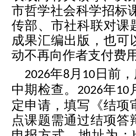
市哲学社会科学
招标
传部、市社科联对课
成果汇编出版，也可
动不再向作者支付费
年
月
日前，
202
6
8
10
中期检查。
年
202
6
10
定申请，填写《结项
点课题需通过结项答
申报
方式，地址为
：