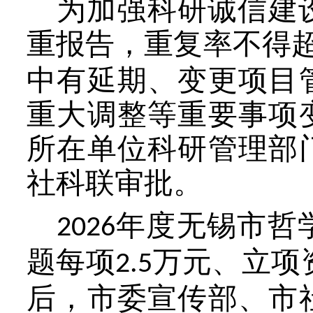
为加强科研诚信建
重
报告
，重复率不得
中有延期、变更项目
重大调整等重要事项
所在单位科研管理部
社科联审批。
年度无锡市
哲
20
2
6
题每项
万元
、
立项
2.5
后，市委宣传部
、
市