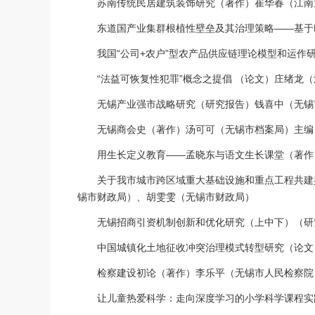
苏南传统民居建筑装饰研究（著作）崔华春（江南
东道国产业集群根植性壁垒及其治理策略——基于F
我国“公司+农户”型农产品供应链理论模型和运作
“法益可恢复性犯罪”概念之提倡 （论文）庄绪龙（
无锡产业强市战略研究（研究报告）钱喜中（无锡市
无锡商会史（著作）汤可可（无锡市档案局）主编；
用生长定义教育——孟晓东与语文生长课堂（著作
关于我市城市跨区域重大基础设施和重点工程共建共
锡市财政局）、胡雯雯（无锡市财政局）
无锡招商引资机制创新和优化研究（上中下）（研究
中国城镇化土地征收冲突治理模式转型研究（论文
检察建设初论（著作）李乐平（无锡市人民检察院
让儿童热爱科学：走向深度学习的小学科学课程实