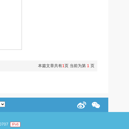
本篇文章共有
1
页 当前为第
1
页
关闭窗口
707
IPv6