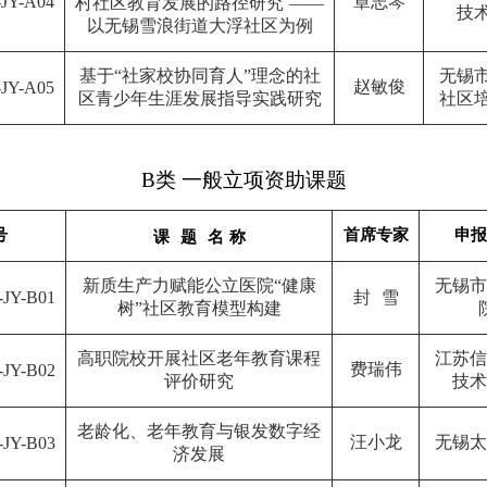
-
JY
-
A04
章志琴
村社区教育发展的路径研究
——
技
以无锡雪浪街道大浮社区为例
基于“社家校协同育人”理念的社
无锡
赵敏俊
-
JY
-
A05
区青少年生涯发展指导实践研究
社区
B
类
一般立项资助课题
号
首席专家
申报
课
题
名
称
新质生产力赋能公立医院“健康
无锡市
-
JY
-
B01
封
雪
树”社区教育模型构建
高职院校开展社区老年教育课程
江苏信
费瑞伟
-
JY
-
B02
评价研究
技术
老龄化、老年教育与银发数字经
汪小龙
无锡太
-
JY
-
B03
济发展