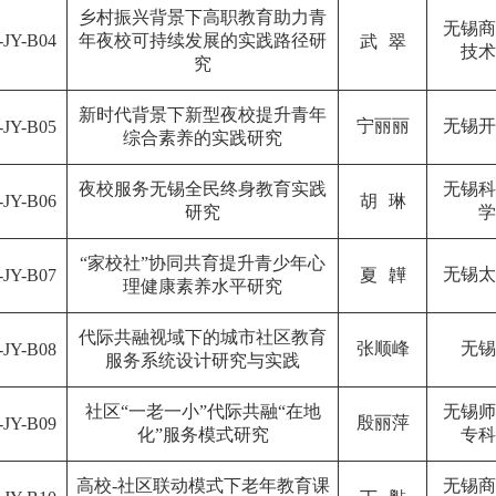
乡村振兴背景下高职教育助力青
无锡商
-
JY
-
B04
年夜校可持续发展的实践路径研
武
翠
技术
究
新时代背景下新型夜校提升青年
宁丽丽
无锡开
-
JY
-
B05
综合素养的实践研究
夜校服务无锡全民终身教育实践
无锡科
-
JY
-
B06
胡
琳
研究
学
“家校社”协同共育提升青少年心
无锡太
-
JY
-
B07
夏
韡
理健康素养水平研究
代际共融视域下的城市社区教育
张顺峰
无锡
-
JY
-
B08
服务系统设计研究与实践
社区“一老一小”代际共融“在地
无锡师
殷丽萍
-
JY
-
B09
化”服务模式研究
专科
高校
-
社区联动模式下老年教育课
无锡商