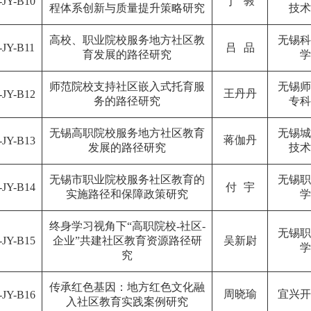
-
JY
-
B10
丁
斅
程体系创新与质量提升策略研究
技术
高校、职业院校服务地方社区教
无锡科
-
JY
-
B11
吕
品
育发展的路径研究
学
师范院校支持社区嵌入式托育服
无锡师
王丹丹
-
JY
-
B12
务的路径研究
专科
无锡高职院校服务地方社区教育
无锡城
蒋伽丹
-
JY
-
B13
发展的路径研究
技术
无锡市职业院校服务社区教育的
无锡职
-
JY
-
B14
付
宇
实施路径和保障政策研究
学
终身学习视角下“高职院校
-
社区
-
无锡职
-
JY
-
B15
企业”共建社区教育资源路径研
吴新尉
学
究
传承红色基因：地方红色文化融
周晓瑜
宜兴开
-
JY
-
B16
入社区教育实践案例研究