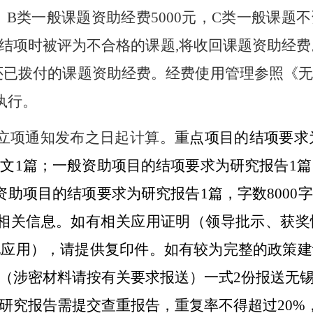
，
B
类一般课题资助经费
5000
元，
C
类一般课题不
结项时被评为不合格的课题
,
将收回课题
资助经费
还已拨付的课题资助经费。经费使用管理参照《
执行。
立项通知发布之日起计算。
重点项目的结项要求
论文
1
篇；一般资助项目的结项要求为研究报告
1
篇
资助项目的结项要求为研究报告
1
篇，字数
8000
字
相关信息。如有相关应用证明（领导批示、获奖
他应用），请提供复印件。如有较为完整的政策建
（涉密材料请按有关要求报送）一式
2
份报送无
研究报告需提交查重报告，重复率不得超过
20
%