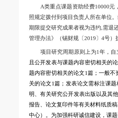
A
类重点课题资助经费
10000
元
照规定拨付到项目负责人所在单位。
期限提交研究成果者视为违约
,
需退
管理办法》
（锡财规〔
2019
〕
4
号）
项目研究周期原则上为
1
年，自
且公开发表与课题内容密切相关的
题内容密切相关的论文
1
篇；一般不
关的论文
1
篇；发表论文需标注课题
明、有关研究公开发表出版以及其
报告、论文复印件等有关材料纸质稿
中心）。为加强科研诚信建设，课题