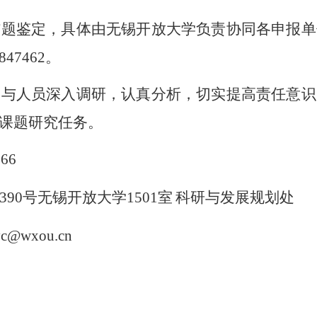
结题鉴定，具体由无锡开放大学负责协同各申报单
847462
。
参与人员深入调研，认真分析，切实提高责任意识
课题研究任务。
066
390
号无锡开放大学
1501
室
科研与发展规划处
c
@
wxou.cn