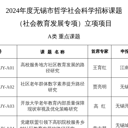
2024
年度无锡市哲学社会科学招标课题
（社会教育发展专项）立项项目
A
类
重点课题
号
首席专家
申
课
题
名
称
高校服务地方社区教育发展的路
王育红
江
-
JY
-
A01
径研究
社区老年群体数字素养提升路径
贾亮明
无
-
JY
-
A02
研究
开放大学老年教育内部质量保障
无锡
-
JY
-
A03
高
红
现状审视及优化策略研究
党建联盟引领下高职院校服务乡
无锡