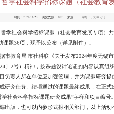
锡市哲学社会科学招标课题（社会教育
时间：
2024-11-20
浏览次数：
882
来源：
字号：[
大
中
小
]
市哲学社会科学招标课题
（社会教育发展专项）
助课题
36
项，现予以公布（详见附件）。
据市教育局
市社科联《关于发布
2024
年度无锡市
24
〕
2
号）精神，按课题设计论证的内容认真组
目负责人所在单位应加强管理，并为课题研究提
成研究任务。结项通过的课题最终成果，在正式
哲学社会科学
招标课题
研究成果”字样和项目编号
编出版，也可以内参形式报相关部门，以上活动