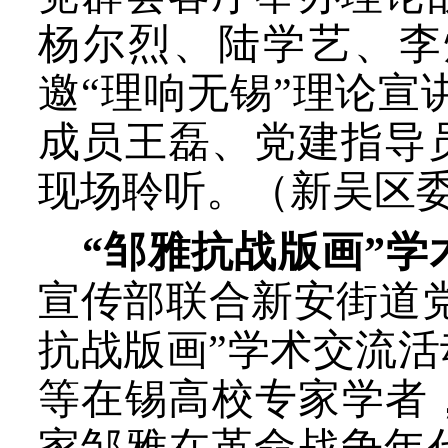
杨尔烈、陆学艺、李
邀
“
理响无锡
”
理论宣
成员王磊、党建指导
现场聆听。
（
新吴区
“邹雅抗战版画”
宣传部
联合
新安街道
抗战版画
”
学术交流活
等在锡高校专家学者