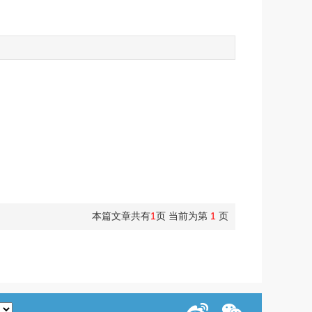
本篇文章共有
1
页 当前为第
1
页
关闭窗口