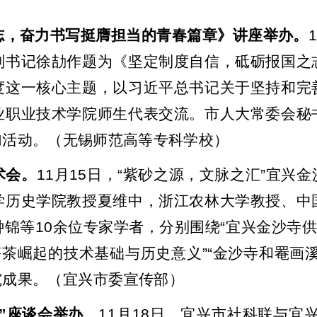
志，奋力书写挺膺担当的青春篇章》讲座举办。
副书记徐劼作题为
《坚定制度自信，砥砺报国之
度这一核心主题，以习近平总书记关于坚持和完
业职业技术学院师生代表交流。市人大常委会秘
加活动。（无锡师范高等专科学校）
术会。
11
月
15
日，
“
紫砂之源，文脉之汇
”
宜兴金
学历史学院教授夏维中，浙江农林大学教授、中
钟锦等
10
余位专家学者，分别围绕
“
宜兴金沙寺
笋茶崛起的技术基础与历史意义
”“
金沙寺和罨画
究成果。
（
宜兴市
委宣传部）
”
座谈会
举办。
11
月
18
日，宜兴市社科联与宜