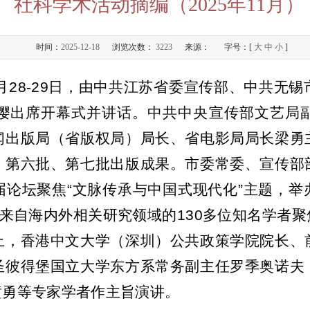
社科学术活动摘编（2025年11月）
时间：
2025-12-18
浏览次数：
3223
来源：
字号：[
大
中
小
]
月
28-29
日，由中共江苏省委宣传部、中共无锡
缨出席开幕式并讲话。中共中央宣传部文艺局
闻出版局（省版权局）局长、省电影局局长梁勇
》第六批、第七批出版成果。市委常委、宣传部
届论坛聚焦
“
文脉传承与中国式现代化
”
主题，举
来自海内外相关研究领域的
1
3
0
多位知名学者聚
上，香港中文大学（深圳）公共政策学院院长、
圣彼得堡国立大学东方系常务副主任罗季奥诺夫
黄勇等专家学者作主旨演讲。