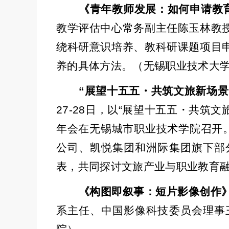
《青年教师发展：如何申请教
教学评估中心常务副主任陈玉林教
绕科研意识培养、教科研课题项目
养的具体方法。（无锡职业技术大
“
展望十五五・共筑文旅新场景
27-28
日，以
“
展望十五五・共筑文
年会在无锡城市职业技术学院召开
公司、凯悦集团和洲际集团旗下部
表，共同探讨文旅产业与职业教育
《构图即叙事：短片影像创作
系主任、中国影像科技委员会理事