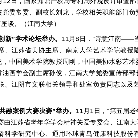
月
12
日，国家知识产权局专利局外观设计审查部
校党委常委、副校长刘龙，学校相关职能部门负
与座谈。（江南大学）
创新
”
学术论坛举办。
11
月
8
日，
“
诗意江南
——
席、江苏省美协主席、南京大学艺术学院教授
龙，中国美术学院教授周刚，中国美协水彩艺术
省油画学会副主席孙俊，江南大学党委宣传部部
联、江阴市文联相关领导和处室负责同志以及
共融案例大赛决赛
”
举办。
11
月
1
日，
“
第五届老
赛由江苏省老年学学会精神关爱专委会、江南大
龄科学研究中心、通用环球青鸟健康科技股份