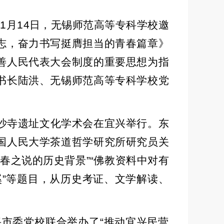
11
月
14
日，无锡师范高等专科学校邀
志，奋力书写挺膺担当的青春篇章》
善人民代表大会制度的重要思想为指
书长陆洪、无锡师范高等专科学校党
沙寺遗址文化学术会在宜兴举行。东
国人民大学茶道哲学研究所研究员关
供春之说的历史背景
”“
佛教资料中对有
溪
”
等题目，从历史考证、文学解读、
兴市委党校联合举办了
“
推动宜兴民营