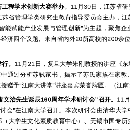
与工程学术创新大赛举办。
11
月
30
日，江苏省研
江苏省管理学类研究生教育指导委员会主办，江
智能赋能产业发展与管理创新
”
为主题，聚焦企
字经济四个议题。来自省内外
20
所高校的
200
余
举行。
11
月
21
日，复旦大学朱刚教授的讲座《东
座中通过分析苏轼家书，揭示了苏氏家族在家教
教授赠予
“
江南大讲堂
”
讲座嘉宾荣誉牌匾。（江南
唐文治先生诞辰
160
周年学术研讨会
”
召开。
11
研讨会
”
在江南大学召开。本次研讨会由清华大学
部（大学生文化素质教育中心）、无锡市国专历