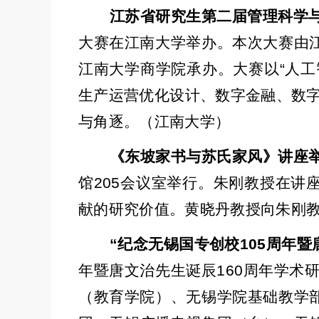
江苏省研究生第二届管理科学
大赛在江南大学举办。本次大赛由
江南大学商学院承办。大赛以
“
人工
生产运营优化设计、数字金融、数
与角逐。（江南大学）
《东坡家书与苏氏家风》讲座
馆
205
会议室举行。朱刚教授在讲
献的研究价值。黄晓丹教授向朱刚
“
纪念无锡国专创校
105
周年暨
年暨唐文治先生诞辰
160
周年学术
（教育学院）、无锡学院基础教学