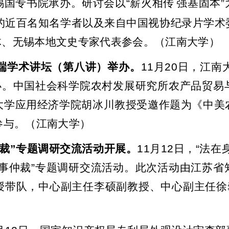
锡国专书院承办。研讨会以
“
薪火相传
强基固本
”
的近百名知名学者以及来自中国视协纪录片学术
体、无锡本地文史专家代表参会。（江南大学）
端学术讲坛（第八讲）举办。
11
月
20
日，江南
办。中国社会科学院农村发展研究所农产品贸易
大学应用经济学院胡冰川教授受邀作题为《中美
参与。（江南大学）
裁
”
专题调研交流活动开展。
11
月
12
日，
“
法在
事仲裁
”
专题调研交流活动。此次活动由江苏省
授带队，中心副主任李硕副教授、中心副主任徐