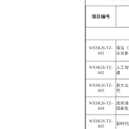
项目编号
WXSK
26
-TZ-
落实《
A
01
企业参
WXSK
26
-TZ-
人工智
A
02
建
WXSK
26
-TZ-
新大众
A
03
究
WXSK2
6
-TZ-
发挥港
A
04
国家发
WXSK2
6
-TZ-
新时代
A
0
5