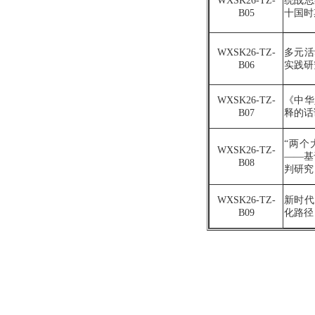
WXSK2
6
-TZ-
统战思
B
0
5
十国时
WXSK2
6
-TZ-
多元活
B
0
6
实践研
WXSK2
6
-TZ-
《中华
B
0
7
释的话
“两个
WXSK2
6
-TZ-
——基
B
0
8
判研究
WXSK2
6
-TZ-
新时代
B
0
9
化路径