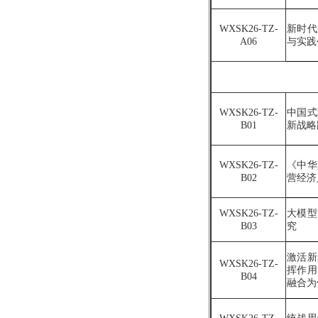
WXSK2
6
-TZ-
新时代
A
0
6
与实践
WXSK2
6
-TZ-
中国式
B
0
1
新战略
WXSK2
6
-TZ-
《中华
B
0
2
营经济
WXSK2
6
-TZ-
大模型
B
0
3
究
激活新
WXSK2
6
-TZ-
挥作用
B
0
4
融合为